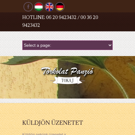
HOTLINE: 06 20 9423432 / 00 36 20
9423432
KÜLDJÖN ÜZENETET
Küldjön nekünk üzenetet a